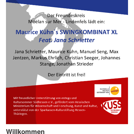
Vorstand
Galerie
Links
Verschiedenes
50 Jahre
Presse
Login (nur Intern!)
Willkommen