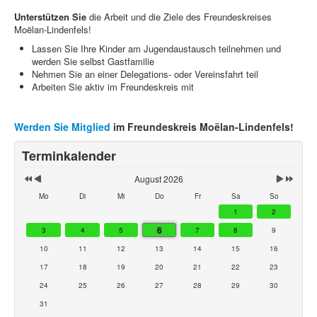
Unterstützen Sie
die Arbeit und die Ziele des Freundeskreises
Moëlan-Lindenfels!
Lassen Sie Ihre Kinder am Jugendaustausch teilnehmen und
werden Sie selbst Gastfamilie
Nehmen Sie an einer Delegations- oder Vereinsfahrt teil
Arbeiten Sie aktiv im Freundeskreis mit
Werden Sie Mitglied
im Freundeskreis Moëlan-Lindenfels!
Terminkalender
August 2026
Mo
Di
Mi
Do
Fr
Sa
So
1
2
6
3
4
5
7
8
9
10
11
12
13
14
15
16
17
18
19
20
21
22
23
24
25
26
27
28
29
30
31