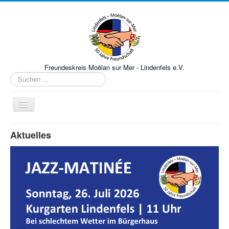
Year
Month
Month
Year
Freundeskreis Moëlan sur Mer - Lindenfels e.V.
Suchen
...
Navigation
an/aus
Willkommen
Aktuelles
Jazz Matinée
Terminkalender
Mitglied werden
Jugendgruppe
Praktikum